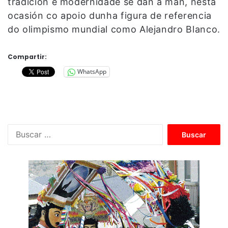
tradición e modernidade se dan a man, nesta
ocasión co apoio dunha figura de referencia
do olimpismo mundial como Alejandro Blanco.
Compartir:
WhatsApp
B
u
s
c
a
r
: