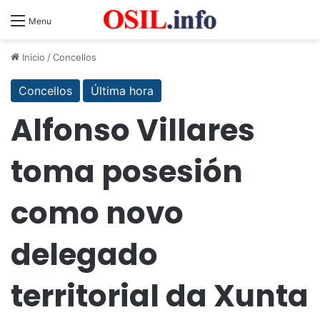
Menu
Inicio
/
Concellos
Concellos
Última hora
Alfonso Villares
toma posesión
como novo
delegado
territorial da Xunta