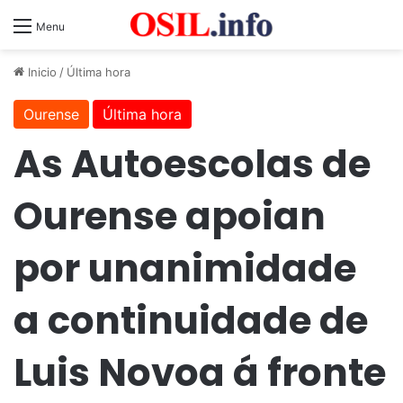
Menu
Inicio
/
Última hora
Ourense
Última hora
As Autoescolas de
Ourense apoian
por unanimidade
a continuidade de
Luis Novoa á fronte