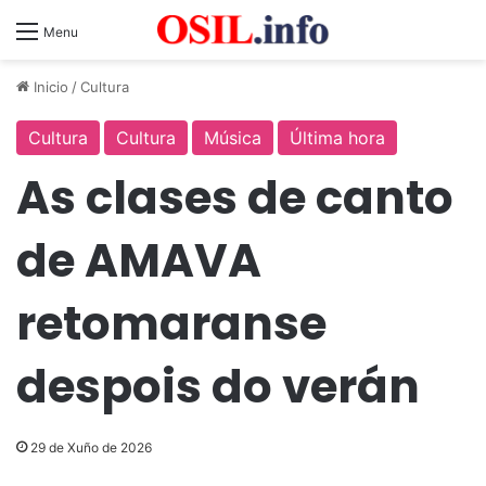
Menu
Inicio
/
Cultura
Cultura
Cultura
Música
Última hora
As clases de canto
de AMAVA
retomaranse
despois do verán
29 de Xuño de 2026