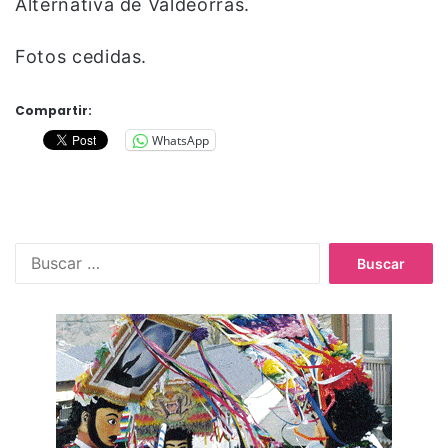
Alternativa de Valdeorras.
Fotos cedidas.
Compartir:
WhatsApp
B
u
s
c
a
r
: