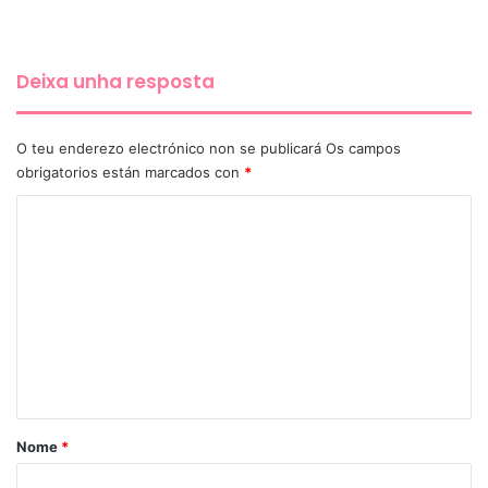
Deixa unha resposta
O teu enderezo electrónico non se publicará
Os campos
obrigatorios están marcados con
*
C
o
m
e
n
t
a
r
Nome
*
i