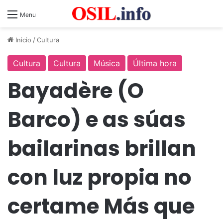
Menu
Inicio
/
Cultura
Cultura
Cultura
Música
Última hora
Bayadère (O
Barco) e as súas
bailarinas brillan
con luz propia no
certame Más que