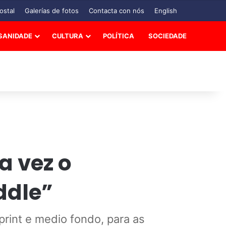
ostal
Galerías de fotos
Contacta con nós
English
SANIDADE
CULTURA
POLÍTICA
SOCIEDADE
a vez o
ddle”
sprint e medio fondo, para as