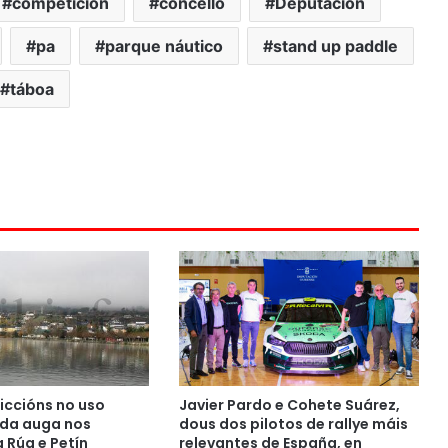
competición
concello
Deputación
pa
parque náutico
stand up paddle
táboa
riccións no uso
Javier Pardo e Cohete Suárez,
 da auga nos
dous dos pilotos de rallye máis
 Rúa e Petín
relevantes de España, en