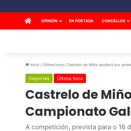
INICIO
OPINIÓN
EN PORTADA
CONCELLOS
Inicio
/
Última hora
/
Castrelo de Miño acollerá por pri
Deportes
Última hora
Castrelo de Miño
Campionato Gale
A competición, prevista para o 16 d