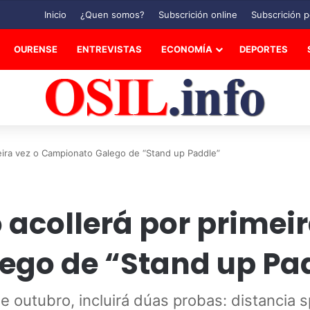
Inicio
¿Quen somos?
Subscrición online
Subscrición p
OURENSE
ENTREVISTAS
ECONOMÍA
DEPORTES
meira vez o Campionato Galego de “Stand up Paddle”
 acollerá por primeir
go de “Stand up Pa
e outubro, incluirá dúas probas: distancia 