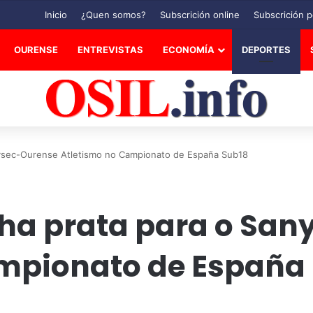
Inicio
¿Quen somos?
Subscrición online
Subscrición p
OURENSE
ENTREVISTAS
ECONOMÍA
DEPORTES
nysec-Ourense Atletismo no Campionato de España Sub18
nha prata para o Sa
mpionato de España