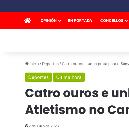
INICIO
OPINIÓN
EN PORTADA
CONCELLOS
Inicio
/
Deportes
/
Catro ouros e unha prata para o Sa
Deportes
Última hora
Catro ouros e u
Atletismo no Ca
7 de Xullo de 2026