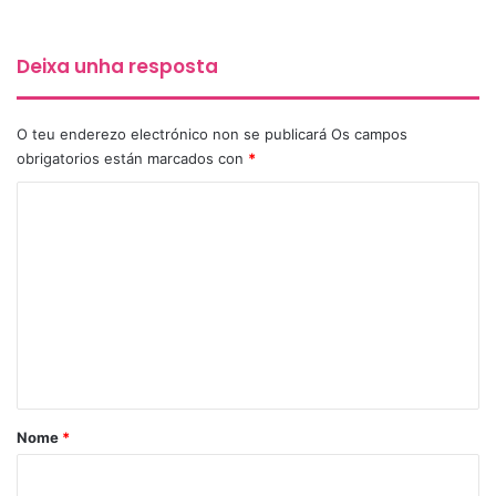
Deixa unha resposta
O teu enderezo electrónico non se publicará
Os campos
obrigatorios están marcados con
*
C
o
m
e
n
t
a
r
Nome
*
i