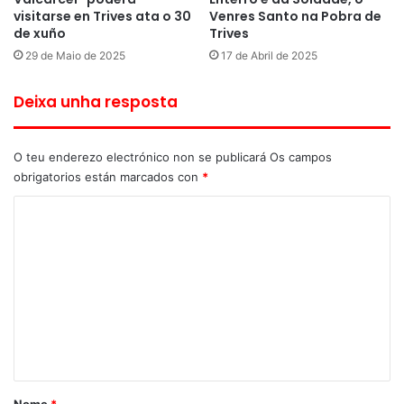
visitarse en Trives ata o 30
Venres Santo na Pobra de
de xuño
Trives
29 de Maio de 2025
17 de Abril de 2025
Deixa unha resposta
O teu enderezo electrónico non se publicará
Os campos
obrigatorios están marcados con
*
C
o
m
e
n
t
a
r