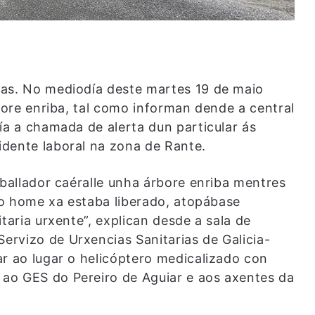
ñas. No mediodía deste martes 19 de maio
rbore enriba, tal como informan dende a central
ía a chamada de alerta dun particular ás
dente laboral na zona de Rante.
aballador caéralle unha árbore enriba mentres
e o home xa estaba liberado, atopábase
taria urxente”, explican desde a sala de
rvizo de Urxencias Sanitarias de Galicia-
ar ao lugar o helicóptero medicalizado con
ao GES do Pereiro de Aguiar e aos axentes da