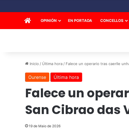
INICIO
OPINIÓN
EN PORTADA
CONCELLOS
Inicio
/
Última hora
/
Falece un operario tras caerlle un
Ourense
Última hora
Falece un operar
San Cibrao das 
19 de Maio de 2026