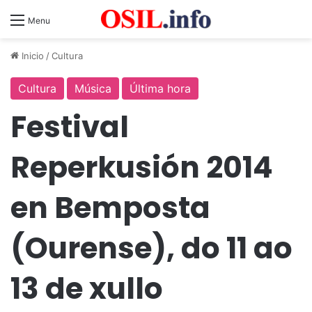
Menu
Inicio
/
Cultura
Cultura
Música
Última hora
Festival
Reperkusión 2014
en Bemposta
(Ourense), do 11 ao
13 de xullo