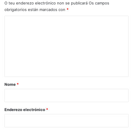
O teu enderezo electrónico non se publicará
Os campos
obrigatorios están marcados con
*
C
o
m
e
n
t
a
r
Nome
*
i
o
*
Enderezo electrónico
*