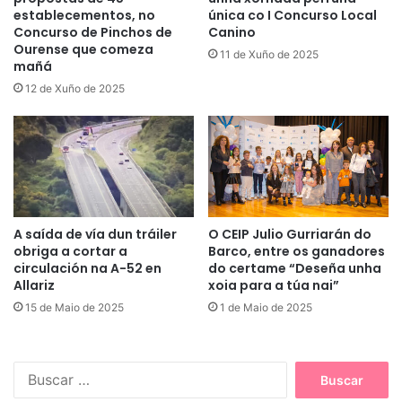
establecementos, no
única co I Concurso Local
Concurso de Pinchos de
Canino
Ourense que comeza
11 de Xuño de 2025
mañá
12 de Xuño de 2025
A saída de vía dun tráiler
O CEIP Julio Gurriarán do
obriga a cortar a
Barco, entre os ganadores
circulación na A-52 en
do certame “Deseña unha
Allariz
xoia para a túa nai”
15 de Maio de 2025
1 de Maio de 2025
B
u