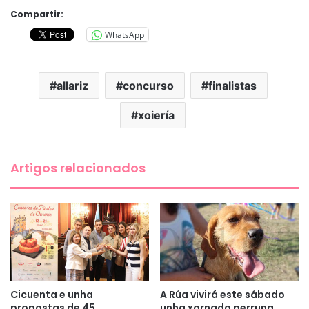
Compartir:
WhatsApp
allariz
concurso
finalistas
xoiería
Artigos relacionados
Cicuenta e unha
A Rúa vivirá este sábado
propostas de 45
unha xornada perruna