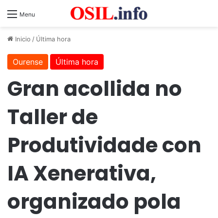
Menu
Inicio
/
Última hora
Ourense
Última hora
Gran acollida no
Taller de
Produtividade con
IA Xenerativa,
organizado pola