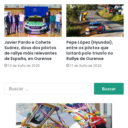
Javier Pardo e Cohete
Pepe López (Hyundai),
Suárez, dous dos pilotos
entre os pilotos que
de rallye máis relevantes
loitará polo triunfo no
de España, en Ourense
Rallye de Ourense
12 de Xuño de 2025
11 de Xuño de 2025
B
u
s
c
a
r
: