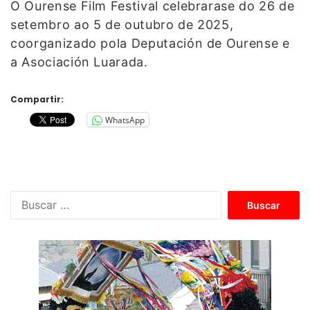
O Ourense Film Festival celebrarase do 26 de
setembro ao 5 de outubro de 2025,
coorganizado pola Deputación de Ourense e
a Asociación Luarada.
Compartir:
WhatsApp
B
u
s
c
a
r
: