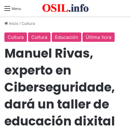
Menu
Inicio
/
Cultura
Cultura
Cultura
Educación
Última hora
Manuel Rivas,
experto en
Ciberseguridade,
dará un taller de
educación dixital