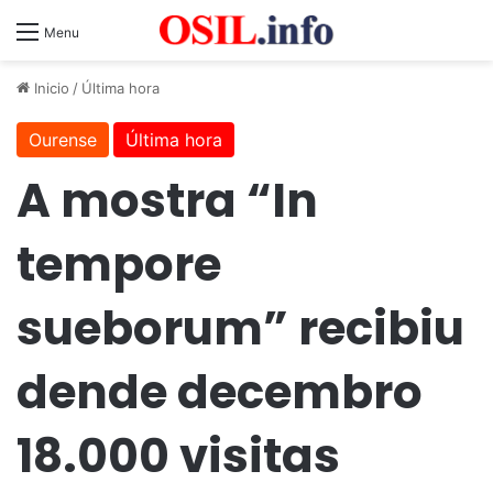
Menu
Inicio
/
Última hora
Ourense
Última hora
A mostra “In
tempore
sueborum” recibiu
dende decembro
18.000 visitas