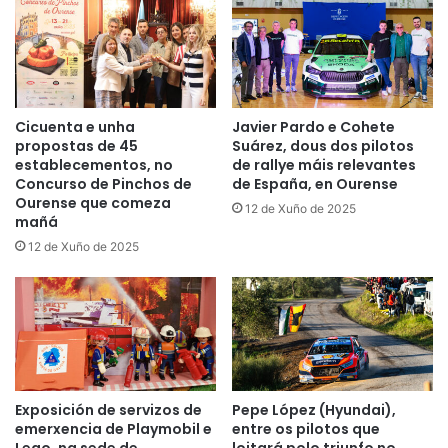
Cicuenta e unha
Javier Pardo e Cohete
propostas de 45
Suárez, dous dos pilotos
establecementos, no
de rallye máis relevantes
Concurso de Pinchos de
de España, en Ourense
Ourense que comeza
12 de Xuño de 2025
mañá
12 de Xuño de 2025
Exposición de servizos de
Pepe López (Hyundai),
emerxencia de Playmobil e
entre os pilotos que
Lego, na sede de
loitará polo triunfo no