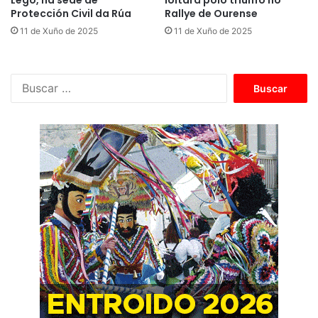
Protección Civil da Rúa
Rallye de Ourense
11 de Xuño de 2025
11 de Xuño de 2025
B
u
s
c
a
r
: