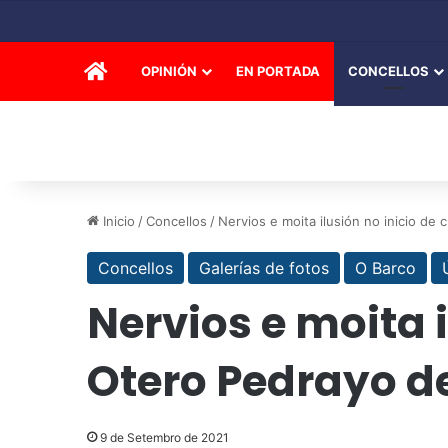
INICIO
OPINIÓN
EN PORTADA
CONCELLOS
Inicio
/
Concellos
/
Nervios e moita ilusión no inicio de
Concellos
Galerías de fotos
O Barco
Nervios e moita i
Otero Pedrayo de
9 de Setembro de 2021