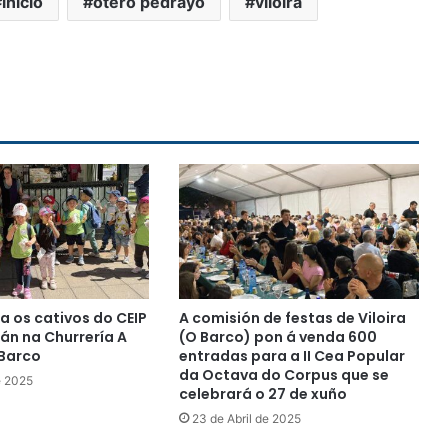
inicio
otero pedrayo
viloira
a os cativos do CEIP
A comisión de festas de Viloira
rán na Churrería A
(O Barco) pon á venda 600
 Barco
entradas para a II Cea Popular
da Octava do Corpus que se
e 2025
celebrará o 27 de xuño
23 de Abril de 2025