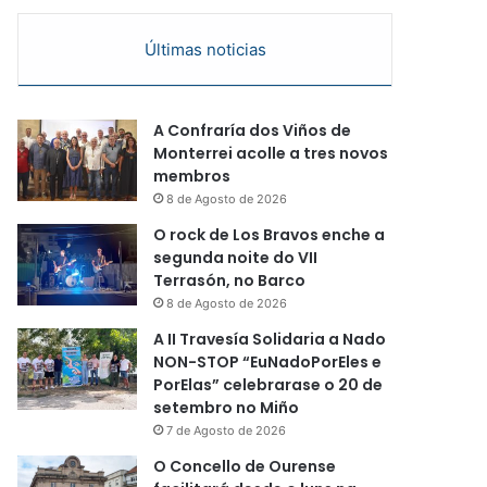
Últimas noticias
A Confraría dos Viños de
Monterrei acolle a tres novos
membros
8 de Agosto de 2026
O rock de Los Bravos enche a
segunda noite do VII
Terrasón, no Barco
8 de Agosto de 2026
A II Travesía Solidaria a Nado
NON-STOP “EuNadoPorEles e
PorElas” celebrarase o 20 de
setembro no Miño
7 de Agosto de 2026
O Concello de Ourense