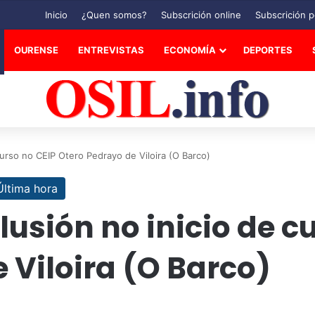
Inicio
¿Quen somos?
Subscrición online
Subscrición p
OURENSE
ENTREVISTAS
ECONOMÍA
DEPORTES
 curso no CEIP Otero Pedrayo de Viloira (O Barco)
Última hora
lusión no inicio de c
 Viloira (O Barco)