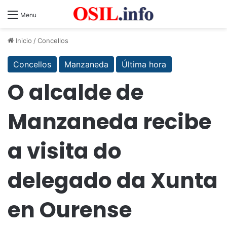
Menu
Inicio
/
Concellos
Concellos
Manzaneda
Última hora
O alcalde de
Manzaneda recibe
a visita do
delegado da Xunta
en Ourense