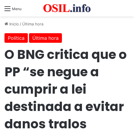
Menu
Inicio
/
Última hora
Política
Última hora
O BNG critica que o
PP “se negue a
cumprir a lei
destinada a evitar
danos tralos