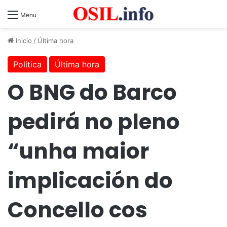
Menu
Inicio
/
Última hora
Política
Última hora
O BNG do Barco
pedirá no pleno
“unha maior
implicación do
Concello cos