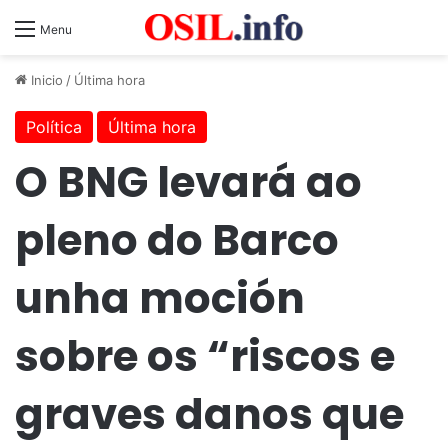
Menu
Inicio
/
Última hora
Política
Última hora
O BNG levará ao
pleno do Barco
unha moción
sobre os “riscos e
graves danos que