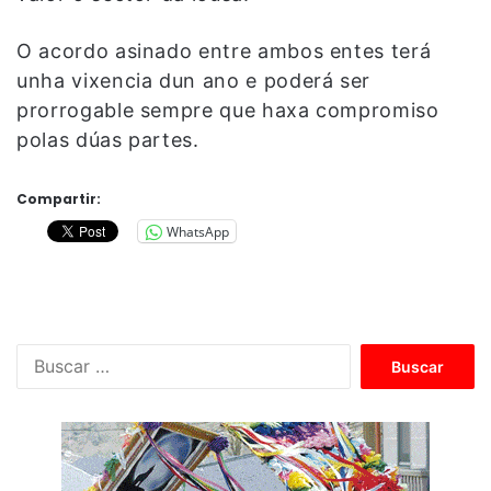
O acordo asinado entre ambos entes terá
unha vixencia dun ano e poderá ser
prorrogable sempre que haxa compromiso
polas dúas partes.
Compartir:
WhatsApp
B
u
s
c
a
r