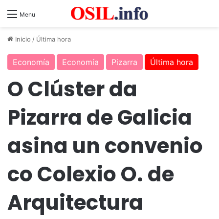
Menu
Inicio
/
Última hora
Economía
Economía
Pizarra
Última hora
O Clúster da
Pizarra de Galicia
asina un convenio
co Colexio O. de
Arquitectura