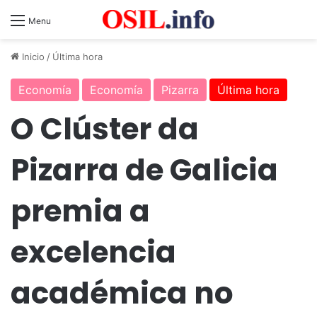
Menu
Inicio
/
Última hora
Economía
Economía
Pizarra
Última hora
O Clúster da
Pizarra de Galicia
premia a
excelencia
académica no