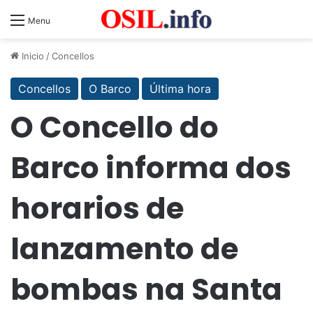
Menu
Inicio
/
Concellos
Concellos
O Barco
Última hora
O Concello do
Barco informa dos
horarios de
lanzamento de
bombas na Santa