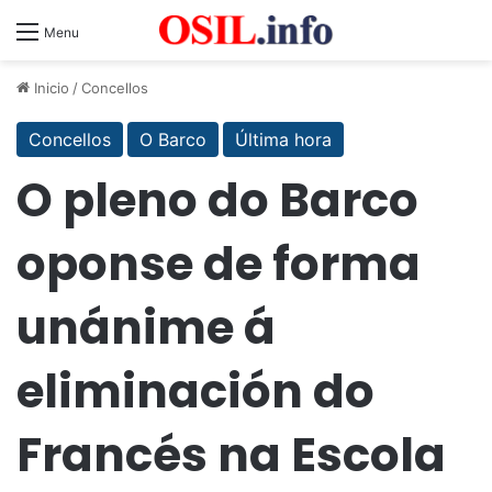
Menu
Inicio
/
Concellos
Concellos
O Barco
Última hora
O pleno do Barco
oponse de forma
unánime á
eliminación do
Francés na Escola