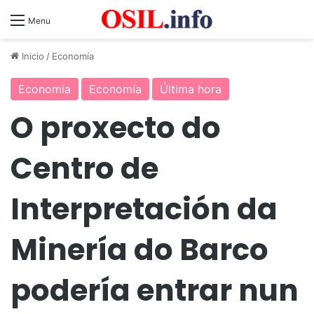
Menu
Inicio
/
Economía
Economía
Economía
Última hora
O proxecto do
Centro de
Interpretación da
Minería do Barco
podería entrar nun