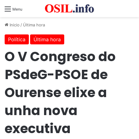
Menu
Inicio
/
Última hora
Política
Última hora
O V Congreso do
PSdeG-PSOE de
Ourense elixe a
unha nova
executiva