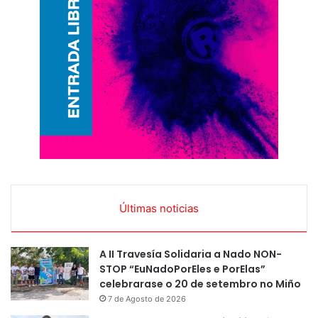
Últimas noticias
A II Travesía Solidaria a Nado NON-
STOP “EuNadoPorEles e PorElas”
celebrarase o 20 de setembro no Miño
7 de Agosto de 2026