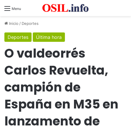
Menu
Inicio
/
Deportes
Deportes
Última hora
O valdeorrés
Carlos Revuelta,
campión de
España en M35 en
lanzamento de