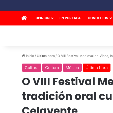
INICIO
OPINIÓN
EN PORTADA
CONCELLOS
Inicio
/
Última hora
/
O VIII Festival Medieval de Viana,
Cultura
Cultura
Música
Última hora
O VIII Festival 
tradición oral c
Celavente