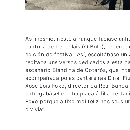
Así mesmo, neste arranque facíase unh
cantora de Lentellais (O Bolo), recente
edición do festival. Así, escoitábase u
recitaba uns versos dedicados a esta c
escenario Blandina de Cotarós, que inte
acompañada polas cantareiras Dina, Fiu
Xosé Lois Foxo, director da Real Banda
entregabáselle unha placa á filla de Ja
Foxo porque a fixo moi feliz nos seus ú
o vivía”.