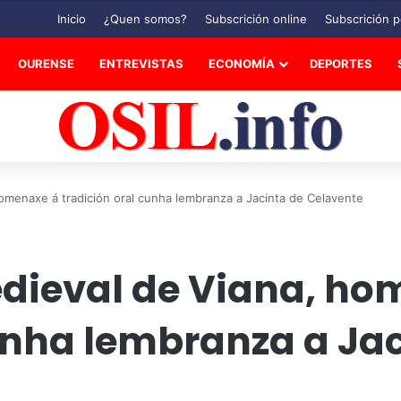
Inicio
¿Quen somos?
Subscrición online
Subscrición p
OURENSE
ENTREVISTAS
ECONOMÍA
DEPORTES
 homenaxe á tradición oral cunha lembranza a Jacinta de Celavente
Medieval de Viana, h
unha lembranza a Ja