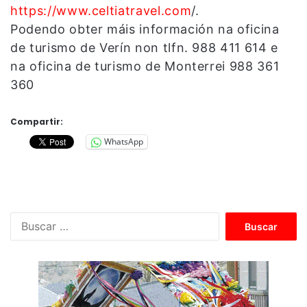
https://www.celtiatravel.com
/.
Podendo obter máis información na oficina
de turismo de Verín non tlfn. 988 411 614 e
na oficina de turismo de Monterrei 988 361
360
Compartir:
WhatsApp
B
u
s
c
a
r
: