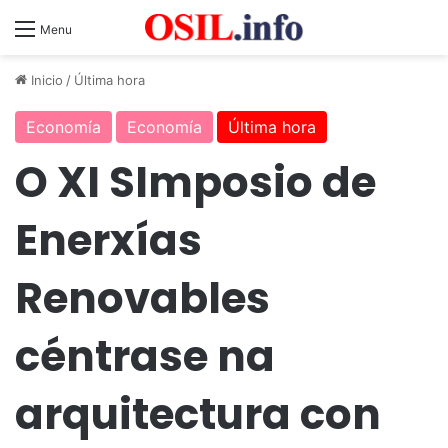
Menu
Inicio
/
Última hora
Economía
Economía
Última hora
O XI SImposio de
Enerxías
Renovables
céntrase na
arquitectura con