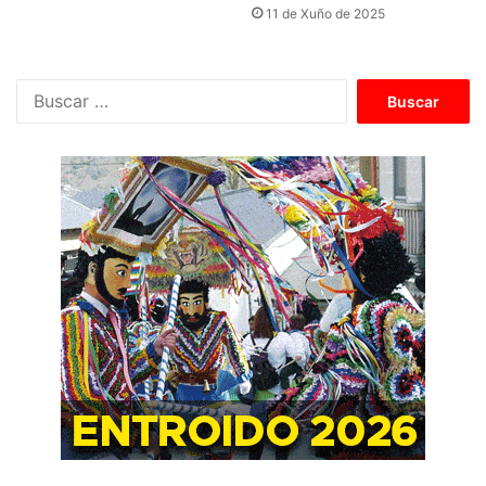
11 de Xuño de 2025
B
u
s
c
a
r
: