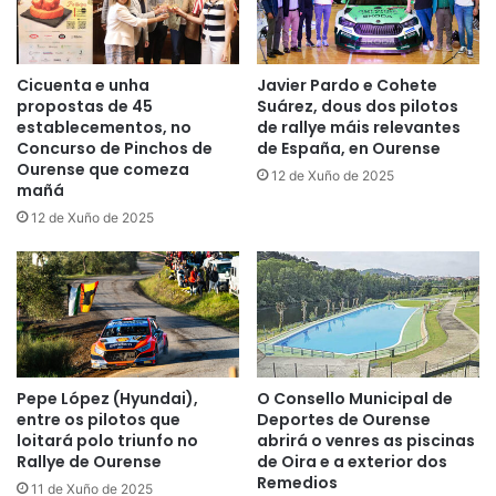
Cicuenta e unha
Javier Pardo e Cohete
propostas de 45
Suárez, dous dos pilotos
establecementos, no
de rallye máis relevantes
Concurso de Pinchos de
de España, en Ourense
Ourense que comeza
12 de Xuño de 2025
mañá
12 de Xuño de 2025
Pepe López (Hyundai),
O Consello Municipal de
entre os pilotos que
Deportes de Ourense
loitará polo triunfo no
abrirá o venres as piscinas
Rallye de Ourense
de Oira e a exterior dos
Remedios
11 de Xuño de 2025