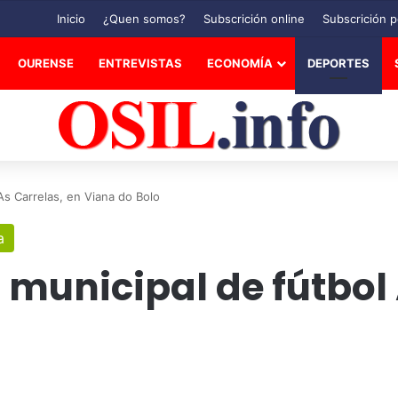
Inicio
¿Quen somos?
Subscrición online
Subscrición p
OURENSE
ENTREVISTAS
ECONOMÍA
DEPORTES
s Carrelas, en Viana do Bolo
a
municipal de fútbol 