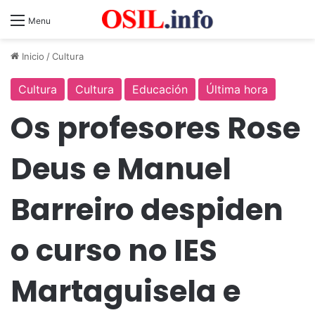
Menu
Inicio
/
Cultura
Cultura
Cultura
Educación
Última hora
Os profesores Rose
Deus e Manuel
Barreiro despiden
o curso no IES
Martaguisela e