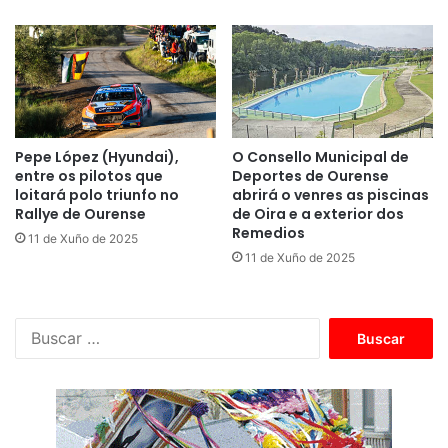
Pepe López (Hyundai),
O Consello Municipal de
entre os pilotos que
Deportes de Ourense
loitará polo triunfo no
abrirá o venres as piscinas
Rallye de Ourense
de Oira e a exterior dos
Remedios
11 de Xuño de 2025
11 de Xuño de 2025
B
u
s
c
a
r