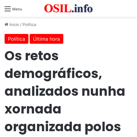
Menu
Inicio
/
Política
Política
Última hora
Os retos
demográficos,
analizados nunha
xornada
organizada polos