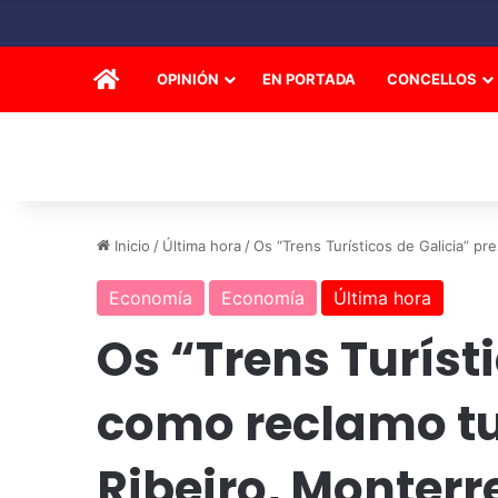
INICIO
OPINIÓN
EN PORTADA
CONCELLOS
Inicio
/
Última hora
/
Os “Trens Turísticos de Galicia” pr
Economía
Economía
Última hora
Os “Trens Turíst
como reclamo tur
Ribeiro, Monterr