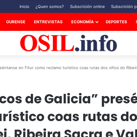
Inicio
¿Quen somos?
Subscrición online
Subscrición p
OURENSE
ENTREVISTAS
ECONOMÍA
DEPORTES
eséntanse en Fitur como reclamo turístico coas rutas dos viños do Ribeir
icos de Galicia” pres
ístico coas rutas do
ei, Ribeira Sacra e V