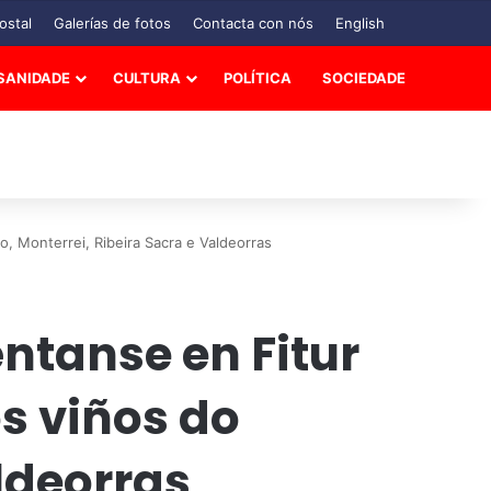
ostal
Galerías de fotos
Contacta con nós
English
SANIDADE
CULTURA
POLÍTICA
SOCIEDADE
o, Monterrei, Ribeira Sacra e Valdeorras
éntanse en Fitur
s viños do
aldeorras