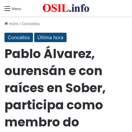
Menu
Inicio
/
Concellos
Concellos
Última hora
Pablo Álvarez,
ourensán e con
raíces en Sober,
participa como
membro do