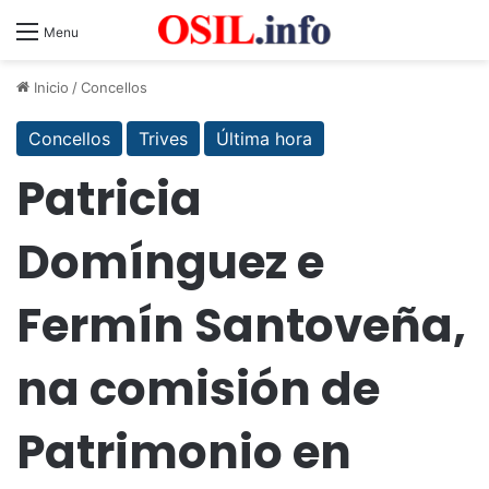
Menu
Inicio
/
Concellos
Concellos
Trives
Última hora
Patricia
Domínguez e
Fermín Santoveña,
na comisión de
Patrimonio en