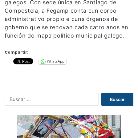
galegos. Con sede única en Santiago de
Compostela, a Fegamp conta cun corpo
administrativo propio e cuns órganos de
goberno que se renovan cada catro anos en
función do mapa político municipal galego.
Compartir:
WhatsApp
B
u
s
c
a
r
: