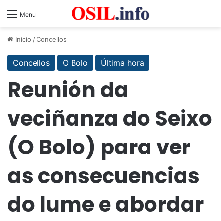
Menu
Inicio
/
Concellos
Concellos
O Bolo
Última hora
Reunión da
veciñanza do Seixo
(O Bolo) para ver
as consecuencias
do lume e abordar