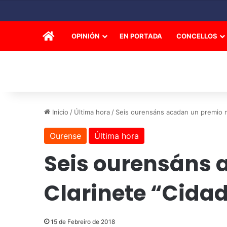
INICIO
OPINIÓN
EN PORTADA
CONCELLOS
Inicio
/
Última hora
/
Seis ourensáns acadan un premio n
Ourense
Última hora
Seis ourensáns 
Clarinete “Cida
15 de Febreiro de 2018