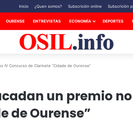
Inicio
¿Quen somos?
Subscrición online
Subscrición p
OURENSE
ENTREVISTAS
ECONOMÍA
DEPORTES
o IV Concurso de Clarinete “Cidade de Ourense”
acadan un premio no
de de Ourense”