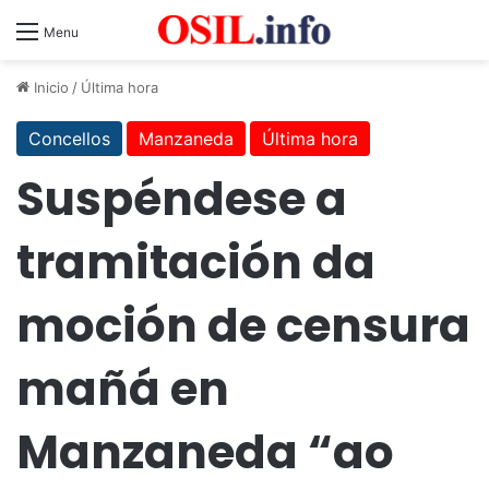
Menu
Inicio
/
Última hora
Concellos
Manzaneda
Última hora
Suspéndese a
tramitación da
moción de censura
mañá en
Manzaneda “ao