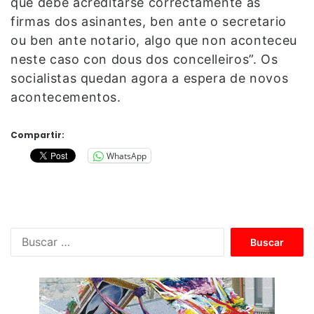
que debe acreditarse correctamente as
firmas dos asinantes, ben ante o secretario
ou ben ante notario, algo que non aconteceu
neste caso con dous dos concelleiros”. Os
socialistas quedan agora a espera de novos
acontecementos.
Compartir:
WhatsApp
B
u
s
c
a
r