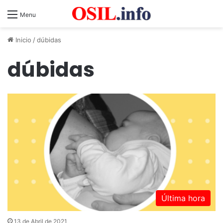
Menu
Inicio
/
dúbidas
dúbidas
Última hora
13 de Abril de 2021