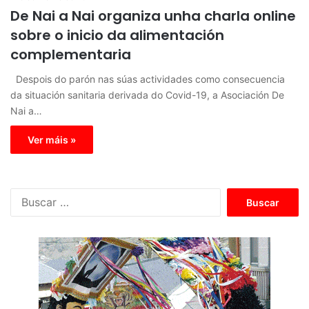
De Nai a Nai organiza unha charla online
sobre o inicio da alimentación
complementaria
Despois do parón nas súas actividades como consecuencia
da situación sanitaria derivada do Covid-19, a Asociación De
Nai a…
Ver máis »
B
u
s
c
a
r
: