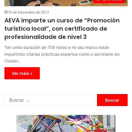
15 de Decembro de 2017
AEVA imparte un curso de “Promoción
turística local”, con certificado de
profesionalidade de nivel 3
Ten unha duración de 708 horas e no seu marco están
impartindo charlas prácticas expertos como o secretario do
Clúster…
Ver máis »
B
u
s
c
a
r