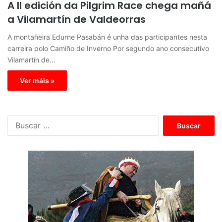
A II edición da Pilgrim Race chega mañá
a Vilamartín de Valdeorras
A montañeira Edurne Pasabán é unha das participantes nesta
carreira polo Camiño de Inverno Por segundo ano consecutivo
Vilamartín de…
Ver máis »
B
u
s
c
a
r
: