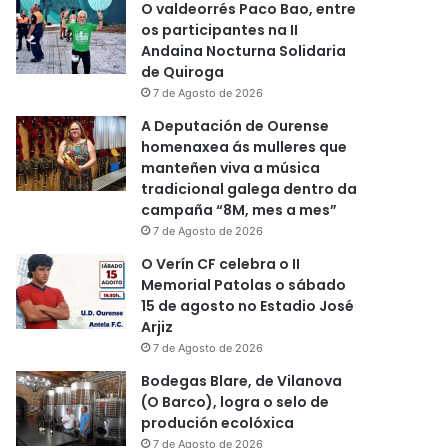
O valdeorrés Paco Bao, entre
os participantes na II
Andaina Nocturna Solidaria
de Quiroga
7 de Agosto de 2026
A Deputación de Ourense
homenaxea ás mulleres que
manteñen viva a música
tradicional galega dentro da
campaña “8M, mes a mes”
7 de Agosto de 2026
O Verín CF celebra o II
Memorial Patolas o sábado
15 de agosto no Estadio José
Arjiz
7 de Agosto de 2026
Bodegas Blare, de Vilanova
(O Barco), logra o selo de
produción ecolóxica
7 de Agosto de 2026