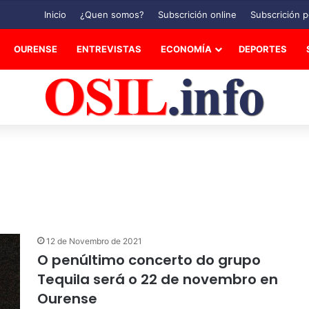
Inicio
¿Quen somos?
Subscrición online
Subscrición p
OURENSE
ENTREVISTAS
ECONOMÍA
DEPORTES
12 de Novembro de 2021
O penúltimo concerto do grupo
Tequila será o 22 de novembro en
Ourense