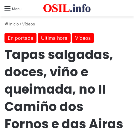
Menu
Inicio
/
Vídeos
En portada
Última hora
Vídeos
Tapas salgadas,
doces, viño e
queimada, no II
Camiño dos
Fornos e das Airas