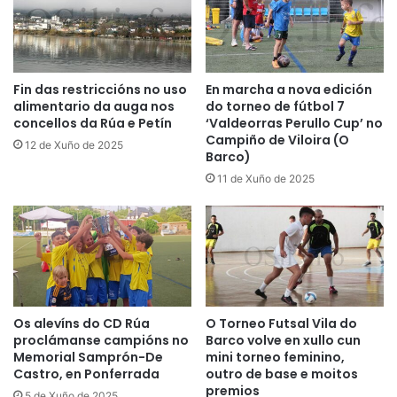
Fin das restriccións no uso
En marcha a nova edición
alimentario da auga nos
do torneo de fútbol 7
concellos da Rúa e Petín
‘Valdeorras Perullo Cup’ no
Campiño de Viloira (O
12 de Xuño de 2025
Barco)
11 de Xuño de 2025
Os alevíns do CD Rúa
O Torneo Futsal Vila do
proclámanse campións no
Barco volve en xullo cun
Memorial Samprón-De
mini torneo feminino,
Castro, en Ponferrada
outro de base e moitos
premios
5 de Xuño de 2025