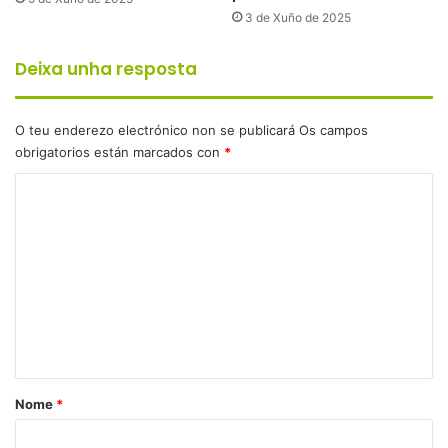
3 de Xuño de 2025
Deixa unha resposta
O teu enderezo electrónico non se publicará
Os campos
obrigatorios están marcados con
*
C
o
m
e
n
t
a
r
Nome
*
i