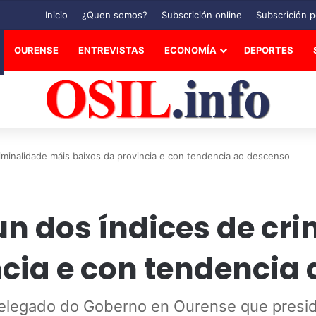
Inicio
¿Quen somos?
Subscrición online
Subscrición p
OURENSE
ENTREVISTAS
ECONOMÍA
DEPORTES
riminalidade máis baixos da provincia e con tendencia ao descenso
un dos índices de cr
ncia e con tendencia
legado do Goberno en Ourense que presidía