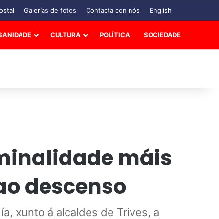
ostal
Galerías de fotos
Contacta con nós
English
SANIDADE
CULTURA
POLÍTICA
SOCIEDADE
iminalidade máis
 ao descenso
, xunto á alcaldes de Trives, a