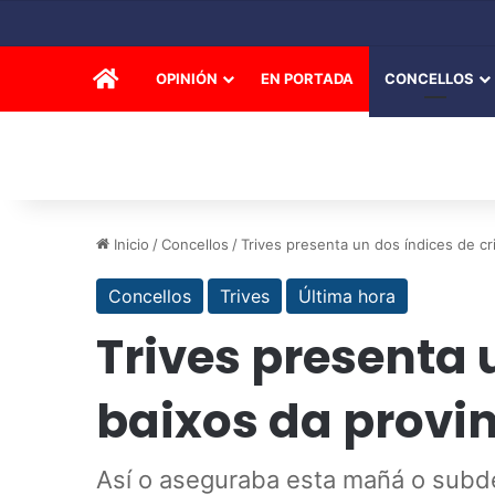
INICIO
OPINIÓN
EN PORTADA
CONCELLOS
Inicio
/
Concellos
/
Trives presenta un dos índices de c
Concellos
Trives
Última hora
Trives presenta 
baixos da provi
Así o aseguraba esta mañá o subde