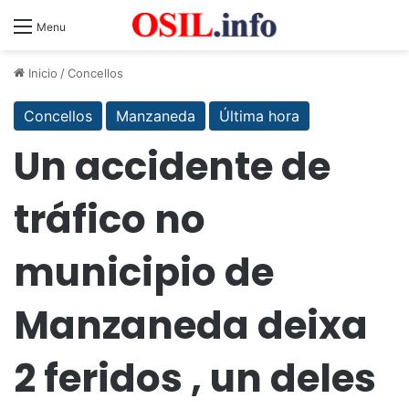
Menu
Inicio
/
Concellos
Concellos
Manzaneda
Última hora
Un accidente de
tráfico no
municipio de
Manzaneda deixa
2 feridos , un deles